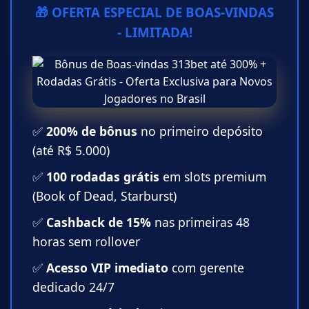
🎁 OFERTA ESPECIAL DE BOAS-VINDAS
- LIMITADA!
✅
200% de bônus
no primeiro depósito
(até R$ 5.000)
✅
100 rodadas grátis
em slots premium
(Book of Dead, Starburst)
✅
Cashback de 15%
nas primeiras 48
horas sem rollover
✅
Acesso VIP imediato
com gerente
dedicado 24/7