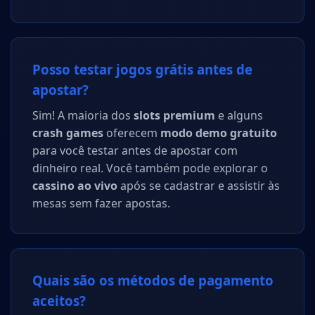
Posso testar jogos grátis antes de
apostar?
Sim! A maioria dos
slots premium
e alguns
crash games
oferecem
modo demo gratuito
para você testar antes de apostar com
dinheiro real. Você também pode explorar o
cassino ao vivo
após se cadastrar e assistir às
mesas sem fazer apostas.
Quais são os métodos de pagamento
aceitos?