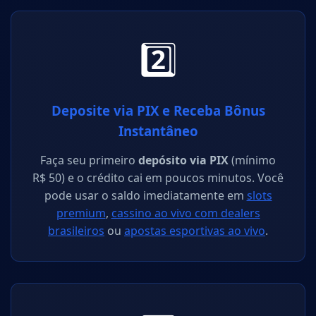
2️⃣
Deposite via PIX e Receba Bônus
Instantâneo
Faça seu primeiro
depósito via PIX
(mínimo
R$ 50) e o crédito cai em poucos minutos. Você
pode usar o saldo imediatamente em
slots
premium
,
cassino ao vivo com dealers
brasileiros
ou
apostas esportivas ao vivo
.