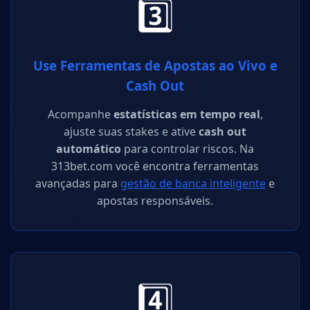
3️⃣
Use Ferramentas de Apostas ao Vivo e
Cash Out
Acompanhe
estatísticas em tempo real
,
ajuste suas stakes e ative
cash out
automático
para controlar riscos. Na
313bet.com você encontra ferramentas
avançadas para
gestão de banca inteligente
e
apostas responsáveis.
4️⃣