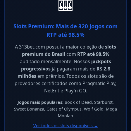
🎰
Slots Premium: Mais de 320 Jogos com
RTP até 98.5%
A 313bet.com possui a maior coleção de
slots
premium do Brasil
com
RTP até 98.5%
auditado mensalmente. Nossos
jackpots
progressivos
já pagaram mais de
R$ 2.8
milhões
em prêmios. Todos os slots são de
provedores certificados como Pragmatic Play,
NetEnt e Play'n GO.
Jogos mais populares:
Book of Dead, Starburst,
Sweet Bonanza, Gates of Olympus, Wolf Gold, Mega
Moolah
Ver todos os slots disponíveis →