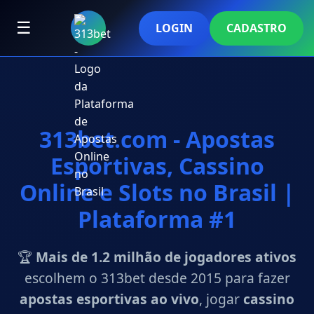
☰
LOGIN
CADASTRO
313bet.com - Apostas
Esportivas, Cassino
Online e Slots no Brasil |
Plataforma #1
🏆
Mais de 1.2 milhão de jogadores ativos
escolhem o 313bet desde 2015 para fazer
apostas esportivas ao vivo
, jogar
cassino