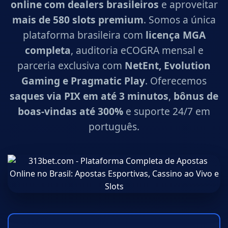
online com dealers brasileiros
e aproveitar
mais de 580 slots premium
. Somos a única
plataforma brasileira com
licença MGA
completa
, auditoria eCOGRA mensal e
parceria exclusiva com
NetEnt, Evolution
Gaming e Pragmatic Play
. Oferecemos
saques via PIX em até 3 minutos
,
bônus de
boas-vindas até 300%
e suporte 24/7 em
português.