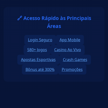
🔗 Acesso Rápido às Principais
Áreas
Login Seguro
App Mobile
580+ Jogos
Casino Ao Vivo
Apostas Esportivas
Crash Games
Bônus até 300%
Promoções