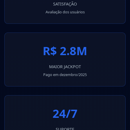
SATISFAÇÃO
Avaliação dos usuários
R$ 2.8M
MAIOR JACKPOT
Pago em dezembro/2025
24/7
SUPORTE