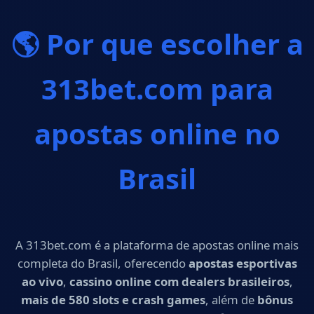
🌎 Por que escolher a
313bet.com para
apostas online no
Brasil
A 313bet.com é a plataforma de apostas online mais
completa do Brasil, oferecendo
apostas esportivas
ao vivo
,
cassino online com dealers brasileiros
,
mais de 580 slots e crash games
, além de
bônus