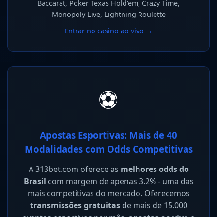
Baccarat, Poker Texas Hold'em, Crazy Time,
Monopoly Live, Lightning Roulette
Entrar no casino ao vivo →
⚽
Apostas Esportivas: Mais de 40
Modalidades com Odds Competitivas
A 313bet.com oferece as
melhores odds do
Brasil
com margem de apenas 3.2% - uma das
mais competitivas do mercado. Oferecemos
transmissões gratuitas
de mais de 15.000