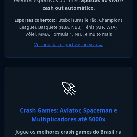
eventos esportivos por mês,
apostas ao vivo
e
cash out automático
.
Esportes cobertos:
Futebol (Brasileirão, Champions
League), Basquete (NBA, NBB), Tênis (ATP, WTA),
Vôlei, MMA, Fórmula 1, NFL, e muito mais
Ver apostas esportivas ao vivo →
🚀
Crash Games: Aviator, Spaceman e
Multiplicadores até 5000x
Jogue os
melhores crash games do Brasil
na