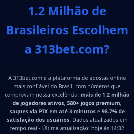
1.2 Milhão de
Brasileiros Escolhem
a 313bet.com?
A 313bet.com é a plataforma de apostas online
mais confiável do Brasil, com números que
comprovam nossa excelência:
mais de 1.2 milhão
de jogadores ativos
,
580+ jogos premium
,
saques via PIX em até 3 minutos
e
98.7% de
satisfação dos usuários
. Dados atualizados em
tempo real - Última atualização: hoje às 14:32