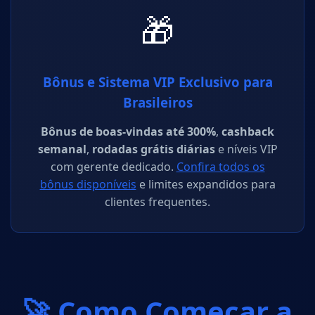
🎁
Bônus e Sistema VIP Exclusivo para
Brasileiros
Bônus de boas-vindas até 300%
,
cashback
semanal
,
rodadas grátis diárias
e níveis VIP
com gerente dedicado.
Confira todos os
bônus disponíveis
e limites expandidos para
clientes frequentes.
🚀 Como Começar a