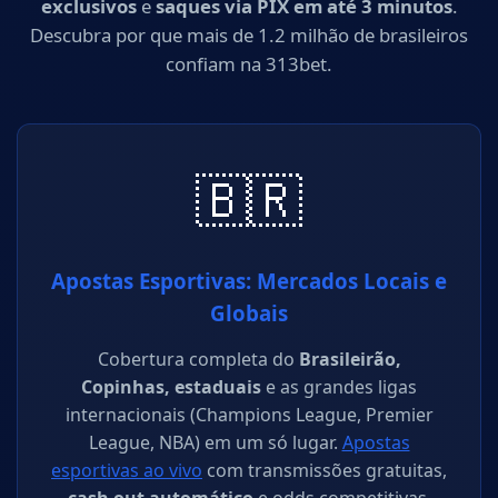
exclusivos
e
saques via PIX em até 3 minutos
.
Descubra por que mais de 1.2 milhão de brasileiros
confiam na 313bet.
🇧🇷
Apostas Esportivas: Mercados Locais e
Globais
Cobertura completa do
Brasileirão,
Copinhas, estaduais
e as grandes ligas
internacionais (Champions League, Premier
League, NBA) em um só lugar.
Apostas
esportivas ao vivo
com transmissões gratuitas,