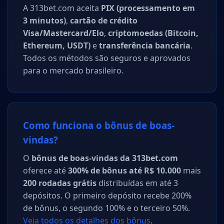
A 313bet.com aceita
PIX (processamento em
3 minutos)
,
cartão de crédito
Visa/Mastercard/Elo
,
criptomoedas (Bitcoin,
Ethereum, USDT)
e
transferência bancária
.
Todos os métodos são seguros e aprovados
para o mercado brasileiro.
Como funciona o bônus de boas-
vindas?
O
bônus de boas-vindas da 313bet.com
oferece até
300% de bônus até R$ 10.000
mais
200 rodadas grátis
distribuídas em até 3
depósitos. O primeiro depósito recebe 200%
de bônus, o segundo 100% e o terceiro 50%.
Veja todos os detalhes dos bônus
.